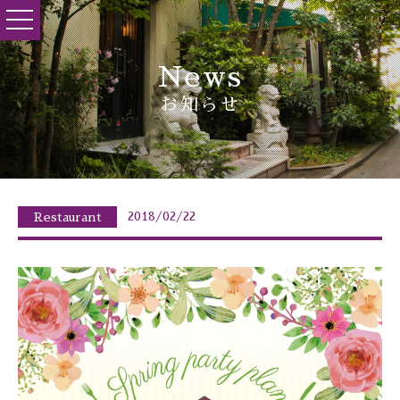
toggle
navigation
News
お知らせ
2018/02/22
Restaurant