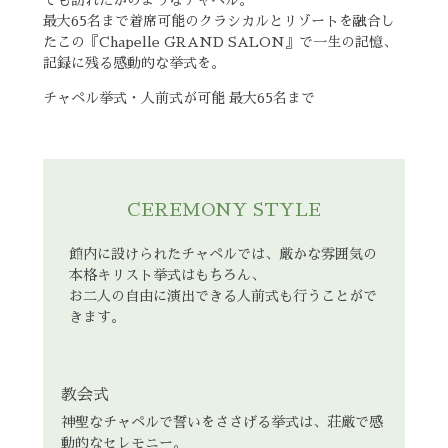
でも訪れたかのようなチャペル。
最大65名まで着席可能のクラシカルとリゾートを融合し
たこの『Chapelle GRAND SALON』で一生の記憶、
記録に残る感動的な挙式を。
チャペル挙式・人前式が可能 最大65名まで
CEREMONY STYLE
館内に設けられたチャペルでは、厳かな雰囲気の
本格キリスト挙式はもちろん、
お二人の自由に演出できる人前式も行うことがで
きます。
教会式
神聖なチャペルで誓いをささげる挙式は、荘厳で感
動的なセレモニー。