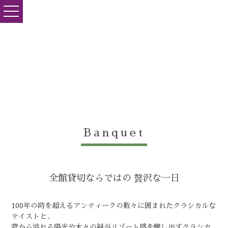
toggle
navigation
Banquet
全館貸切ならではの 贅沢な一日
100年の時を超えるアンティークの数々に囲まれたクラシカルな
テイストと、
窓から溢れる陽光や木々の緑がリゾート感を醸し出すクラシカ