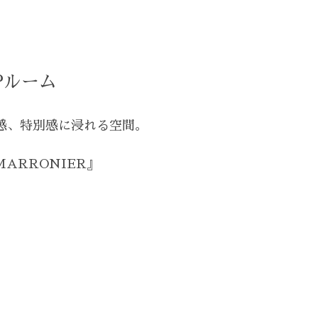
Pルーム
感、特別感に浸れる空間。
ど
ARRONIER』