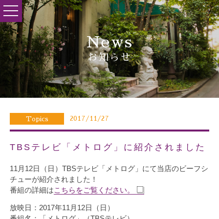
toggle
navigation
News
お知らせ
2017/11/27
Topics
TBSテレビ「メトログ」に紹介されました
11月12日（日）TBSテレビ「メトログ」にて当店のビーフシ
チューが紹介されました！
番組の詳細は
こちらをご覧ください。
放映日：2017年11月12日（日）
番組名：「メトログ」（TBSテレビ）